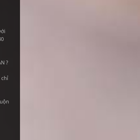
với
30
N ?
 chỉ
cuộn