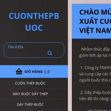
CHÀO MỪ
CUONTHEPB
XUẤT CU
UOC
VIỆT NAM
Nhằm thúc đẩy ứ
giảm bớt áp lực 
1. Công ty TNHH 
GIỎ HÀNG:
0 ₫
và cung cấp các 
người buộc thủ 
CUỘN THÉP BUỘC
2. Dây thép buộc
MÁY BUỘC DÂY THÉP
tiến độ thi công 
DÂY THÉP BUỘC