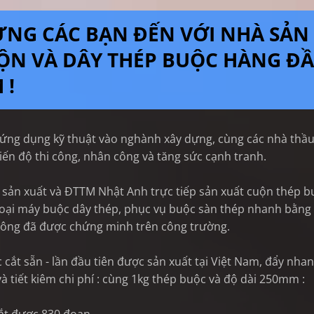
NG CÁC BẠN ĐẾN VỚI NHÀ SẢN
ỘN VÀ DÂY THÉP BUỘC HÀNG Đ
 !
ng dụng kỹ thuật vào nghành xây dựng, cùng các nhà thầ
tiến độ thi công, nhân công và tăng sức cạnh tranh.
sản xuất và ĐTTM Nhật Anh trực tiếp sản xuất cuộn thép b
loại máy buộc dây thép, phục vụ buộc sàn thép nhanh bằng
công đã được chứng minh trên công trường.
 cắt sẵn - lần đầu tiên được sản xuất tại Việt Nam, đẩy nha
và tiết kiêm chi phí : cùng 1kg thép buộc và độ dài 250mm :