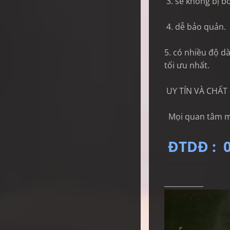
3. sẽ không bị bỏ
4. dễ bảo quản.
5. có nhiều độ
tối ưu nhất.
UY TÍN VÀ CHẤT
Mọi quan tâm mời
ĐTDĐ :