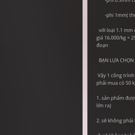
-phi 0.9mm cắt
-phi 1mm( thực 
với loại 1.1 mm 
giá 16.000/kg = 
đoạn
BẠN LỰA CHỌN C
Vậy 1 công trình
phải mua có 50 kg
1. sản phẩm được
lớn ra)
2. sẽ không phải 