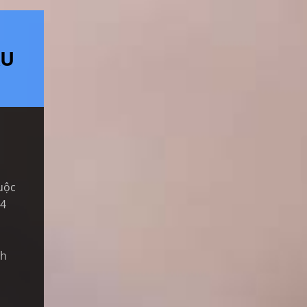
ẦU
u
uộc
 4
nh